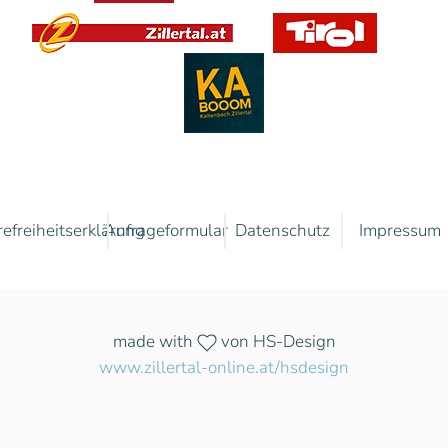
refreiheitserklärung
Anfrageformular
Datenschutz
Impressum
made with
von HS-Design
www.zillertal-online.at/hsdesign