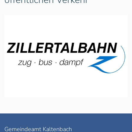
Zillertalbahn
Gemeindeamt Kaltenbach