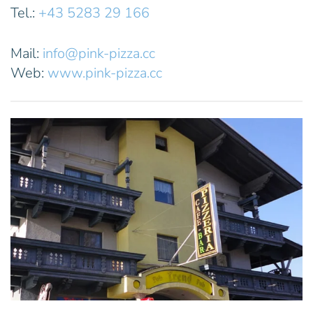
Tel.:
+43 5283 29 166
Mail:
info@pink-pizza.cc
Web:
www.pink-pizza.cc