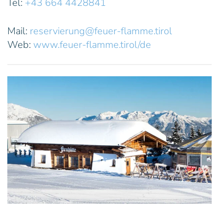
Tel:
+43 664 4428841
Mail:
reservierung@feuer-flamme.tirol
Web:
www.feuer-flamme.tirol/de