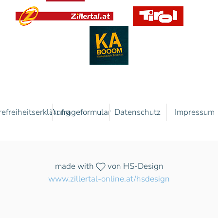
refreiheitserklärung
Anfrageformular
Datenschutz
Impressum
made with
von HS-Design
www.zillertal-online.at/hsdesign